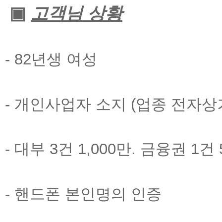
▣
고객님 상황
- 82
년생 여성
-
개인사업자 소지
(
업종 전자상
-
대부
3
건
1,000
만
.
금융권
1
건
-
핸드폰 본인명의 인증