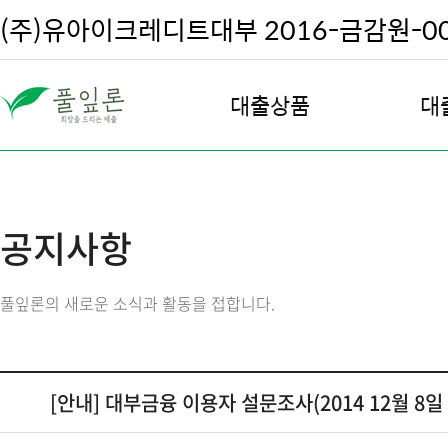
(주)유아이크레디트대부 2016-금감원-002
대출상품
대
직장인 대출
대
여성 안심 대출
대
공지사항
주부 및 프리랜서 대출
대
주택 담보 대출
대출
풀잎론의 새로운 소식과 활동을 접합니다.
전월세 담보 대출
차량 담보 대출
회생, 파산, 신용회복 대출
[안내] 대부금융 이용자 설문조사(2014 12월 8일 ~
우량고객 재대출