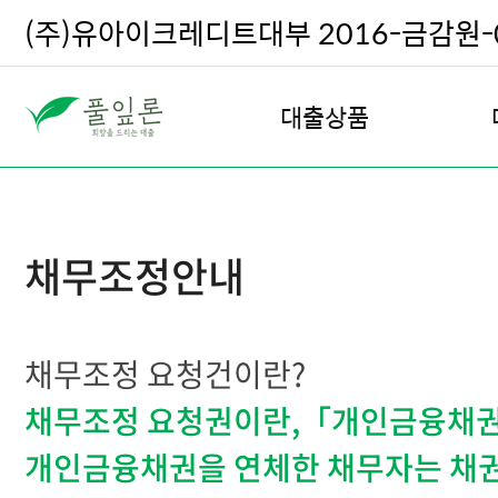
(주)유아이크레디트대부 2016-금감원-0
대출상품
직장인 대출
여성 안심 대출
채무조정안내
주부 및 프리랜서 대출
주택 담보 대출
전월세 담보 대출
채무조정 요청건이란?
차량 담보 대출
채무조정 요청권이란,「개인금융채권의
회생, 파산, 신용회복 대출
우량고객 재대출
개인금융채권을 연체한 채무자는 채권