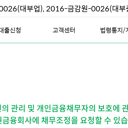
026(대부업), 2016-금감원-0026(대
대출신청
고객센터
법령통지/
대출안내
공지사항
채무조정안
대출신청
보이스피싱 사례
채권 추심원 
대출계산기
자주하는 질문
기한의 이익 상실 
대출승인사례
Q & A
주택 경매 예정
고객권리항목
채권 양도 예정
본인인증
전화권유 판매원
 관리 및 개인금융채무자의 보호에 관
불편사항 처리절차 안내
전화권유판매 연락
불편사항접수
금융회사에 채무조정을 요청할 수 있습니
대출계약 철회 신청