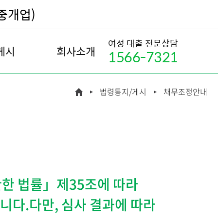
부중개업)
여성 대출 전문상담
게시
회사소개
1566-7321
내
회사소개
법령통지/게시
채무조정안내
조회
인사말
예정 통지
연혁
 통지
조직도
 통지
인재채용
 조회
찾아오시는 길
한 법률」제35조에 따라
금지 신청
다.다만, 심사 결과에 따라