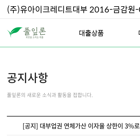
(주)유아이크레디트대부 2016-금감원-0
대출상품
직장인 대출
여성 안심 대출
공지사항
주부 및 프리랜서 대출
주택 담보 대출
풀잎론의 새로운 소식과 활동을 접합니다.
전월세 담보 대출
차량 담보 대출
회생, 파산, 신용회복 대출
[공지] 대부업권 연체가산 이자율 상한이 3%
우량고객 재대출