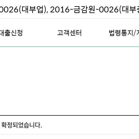
026(대부업), 2016-금감원-0026(대
대출신청
고객센터
법령통지/
대출안내
공지사항
채무조정안
대출신청
보이스피싱 사례
채권 추심원 
대출계산기
자주하는 질문
기한의 이익 상실 
대출승인사례
Q & A
주택 경매 예정
고객권리항목
채권 양도 예정
본인인증
전화권유 판매원
불편사항 처리절차 안내
전화권유판매 연락
로 확정되었습니다.
불편사항접수
대출계약 철회 신청