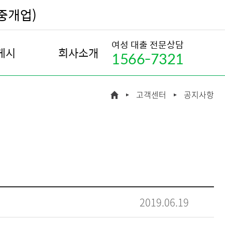
부중개업)
여성 대출 전문상담
게시
회사소개
1566-7321
내
회사소개
고객센터
공지사항
조회
인사말
예정 통지
연혁
 통지
조직도
 통지
인재채용
 조회
찾아오시는 길
금지 신청
2019.06.19