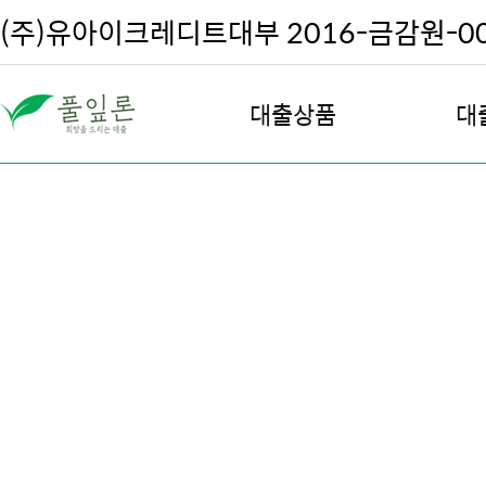
(주)유아이크레디트대부 2016-금감원-002
대출상품
대
직장인 대출
대
여성 안심 대출
대
주부 및 프리랜서 대출
대
주택 담보 대출
대출
전월세 담보 대출
차량 담보 대출
회생, 파산, 신용회복 대출
우량고객 재대출