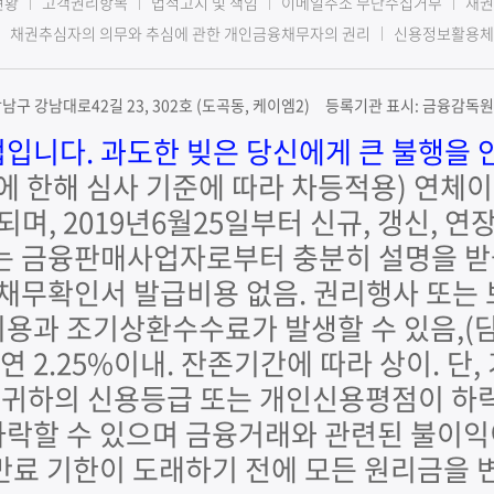
현황
고객권리항목
법적고지 및 책임
이메일주소 무단수집거부
채권
채권추심자의 의무와 추심에 관한 개인금융채무자의 권리
신용정보활용체
구 강남대로42길 23, 302호 (도곡동, 케이엠2) 등록기관 표시: 금융감독원(
입니다. 과도한 빚은 당신에게 큰 불행을 
출에 한해 심사 기준에 따라 차등적용) 연체이
되며, 2019년6월25일부터 신규, 갱신,
는 금융판매사업자로부터 충분히 설명을 받
 채무확인서 발급비용 없음. 권리행사 또는
용과 조기상환수수료가 발생할 수 있음,(담
 2.25%이내. 잔존기간에 따라 상이. 
시 귀하의 신용등급 또는 개인신용평점이 하
락할 수 있으며 금융거래와 관련된 불이익
만료 기한이 도래하기 전에 모든 원리금을 