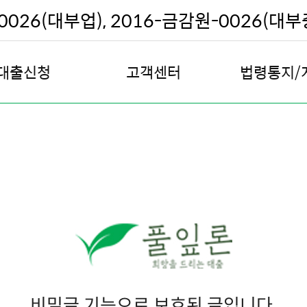
026(대부업), 2016-금감원-0026(대
대출신청
고객센터
법령통지/
대출안내
공지사항
채무조정안
대출신청
보이스피싱 사례
채권 추심원 
대출계산기
자주하는 질문
기한의 이익 상실 
대출승인사례
Q & A
주택 경매 예정
고객권리항목
채권 양도 예정
본인인증
전화권유 판매원
불편사항 처리절차 안내
전화권유판매 연락
불편사항접수
대출계약 철회 신청
비밀글 기능으로 보호된 글입니다.