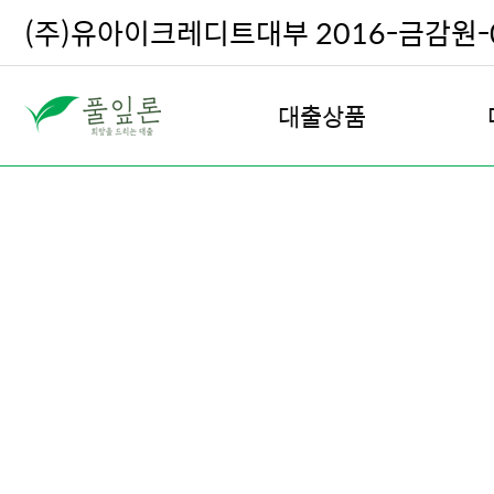
(주)유아이크레디트대부 2016-금감원-0
대출상품
직장인 대출
여성 안심 대출
주부 및 프리랜서 대출
주택 담보 대출
전월세 담보 대출
차량 담보 대출
회생, 파산, 신용회복 대출
우량고객 재대출