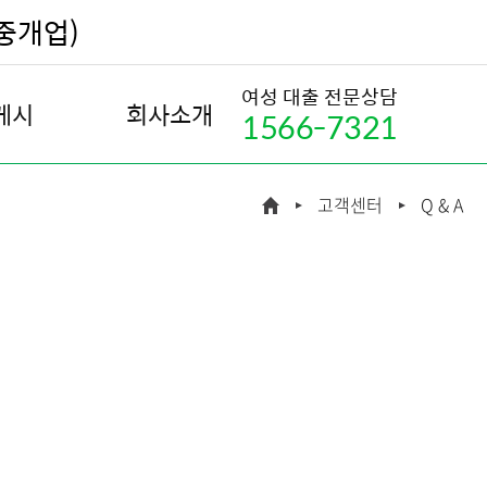
부중개업)
여성 대출 전문상담
게시
회사소개
1566-7321
내
회사소개
고객센터
Q & A
조회
인사말
예정 통지
연혁
 통지
조직도
 통지
인재채용
 조회
찾아오시는 길
금지 신청