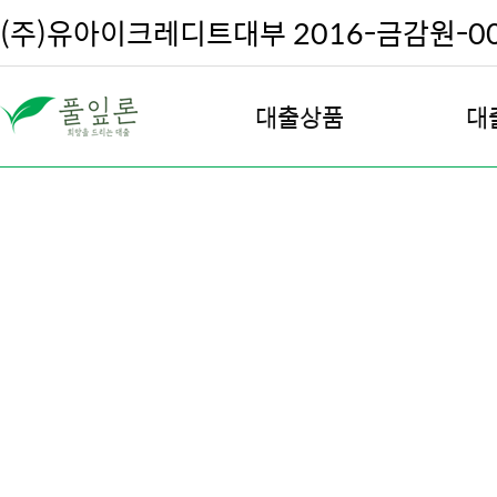
(주)유아이크레디트대부 2016-금감원-002
대출상품
대
직장인 대출
대
여성 안심 대출
대
주부 및 프리랜서 대출
대
주택 담보 대출
대출
전월세 담보 대출
차량 담보 대출
회생, 파산, 신용회복 대출
우량고객 재대출