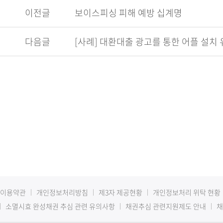
이전글
보이스피싱 피해 예방 십계명
다음글
[사례] 대환대출 광고를 통한 어플 설치 
이용약관
개인정보처리방침
제3자 제공현황
개인정보처리 위탁 현황
소멸시효 완성채권 추심 관련 유의사항
채권추심 관련지원제도 안내
채