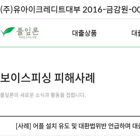
(주)유아이크레디트대부 2016-금감원-002
대출상품
대
직장인 대출
대
여성 안심 대출
대
보이스피싱 피해사례
주부 및 프리랜서 대출
대
주택 담보 대출
대출
풀잎론의 새로운 소식과 활동을 접합니다.
전월세 담보 대출
차량 담보 대출
회생, 파산, 신용회복 대출
[사례] 어플 설치 유도 및 대환법위반 언급하며 대
우량고객 재대출