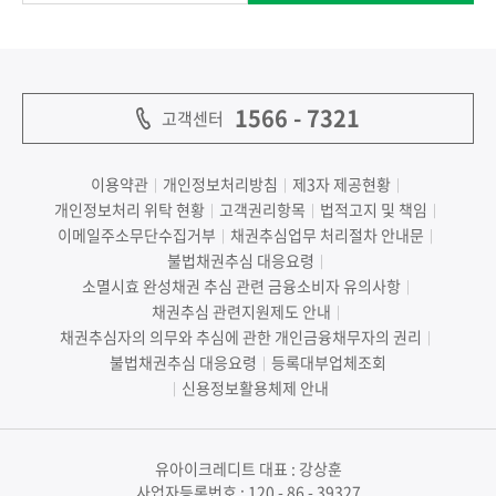
1566 - 7321
고객센터
이용약관
개인정보처리방침
제3자 제공현황
|
|
|
개인정보처리 위탁 현황
고객권리항목
법적고지 및 책임
|
|
|
이메일주소무단수집거부
채권추심업무 처리절차 안내문
|
|
불법채권추심 대응요령
|
소멸시효 완성채권 추심 관련 금융소비자 유의사항
|
채권추심 관련지원제도 안내
|
채권추심자의 의무와 추심에 관한 개인금융채무자의 권리
|
불법채권추심 대응요령
등록대부업체조회
|
신용정보활용체제 안내
|
유아이크레디트 대표 : 강상훈
사업자등록번호 : 120 - 86 - 39327