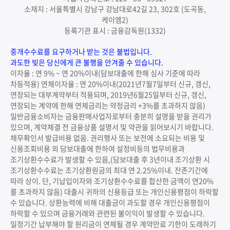
소재지 : 서울특별시 강남구 강남대로42길 23, 302호 (도곡동,
케이엠2)
등록기관 표시 : 금융감독원(1332)
중개수수료를 요구하거나 받는 것은 불법입니다.
과도한 빚은 당신에게 큰 불행을 안겨줄 수 있습니다.
이자율 : 연 9% ~ 연 20%이내(담보대출에 한해 심사 기준에 따라
차등적용) 연체이자율 : 연 20%이내(2021년7월7일부터 신규, 갱신,
연장되는 대부계약부터 적용되며, 2019년6월25일부터 신규, 갱신,
연장되는 계약에 한해 연체금리는 약정금리 +3%를 초과하지 않음)
일반금융소비자는 금융판매사업자로부터 충분히 설명을 받을 권리가
있으며, 계약체결 전 금융상품 설명서 및 약관을 읽어보시기 바랍니다.
채무확인서 발급비용 없음. 권리행사 또는 보전에 소요되는 비용 및
신용조회비용 외 담보대출에 한하여 설정비등의 법무비용과
조기상환수수료가 발생할 수 있음,(담보대출 후 3년이내 조기상환 시
조기상환수수료는 조기상환원금의 최대 연 2.25%이내. 잔존기간에
따라 상이. 단, 기납입이자와 조기상환수수료를 합산한 금액이 연20%
를 초과하지 않음) 대출시 귀하의 신용등급 또는 개인신용평점이 하락할
수 있습니다. 상환능력에 비해 대출금이 과도할 경우 개인신용평점이
하락할 수 있으며 금융거래와 관련된 불이익이 발생할 수 있습니다.
일정기간 납부해야 할 원리금이 연체될 경우 계약만료 기한이 도래하기